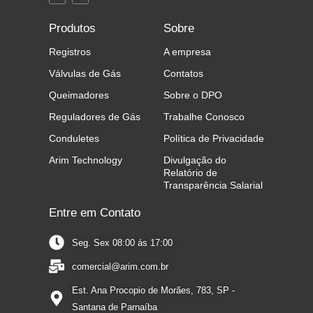
c
n
e
k
b
e
Produtos
Sobre
o
d
o
i
k
n
Registros
A empresa
-
f
Válvulas de Gás
Contatos
Queimadores
Sobre o DPO
Reguladores de Gás
Trabalhe Conosco
Conduletes
Política de Privacidade
Arim Technology
Divulgação do
Relatório de
Transparência Salarial
Entre em Contato
Seg. Sex 08:00 ás 17:00
comercial@arim.com.br
Est. Ana Procopio de Morães, 783, SP -
Santana de Parnaíba