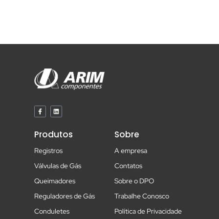
F
L
a
i
c
n
e
k
b
e
Produtos
Sobre
o
d
o
i
k
n
Registros
A empresa
-
f
Válvulas de Gás
Contatos
Queimadores
Sobre o DPO
Reguladores de Gás
Trabalhe Conosco
Conduletes
Política de Privacidade