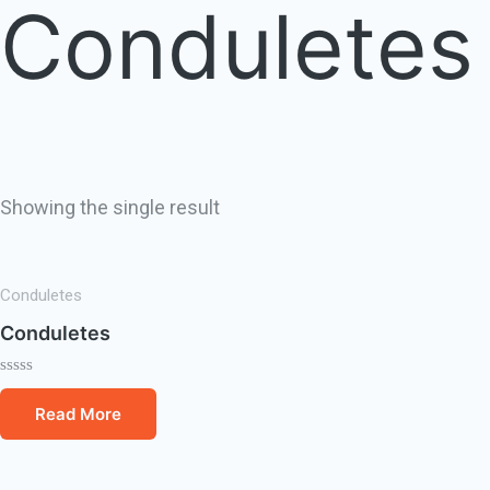
Conduletes
Showing the single result
Conduletes
Conduletes
Rated
0
Read More
out
of
5