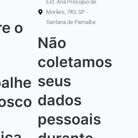
Est. Ana Procopio de
Morães, 783, SP -
e o
Santana de Parnaíba
Não
O
coletamos
seus
alhe
dados
osco
pessoais
tica