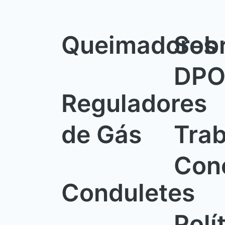
Queimadores
Sobr
DP
Reguladores
de Gás
Trab
Con
Conduletes
Polí