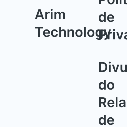
Arim
de
Technology
Priv
Div
do
Rela
de