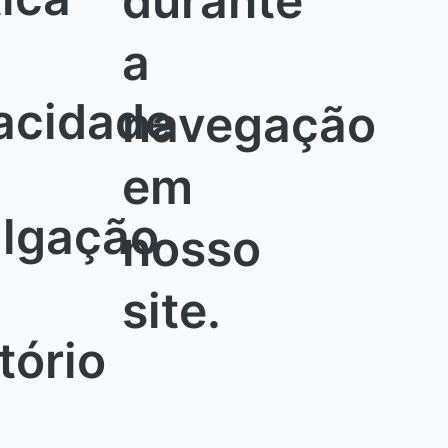
durante
a
acidade
navegação
em
ulgação
nosso
site.
tório