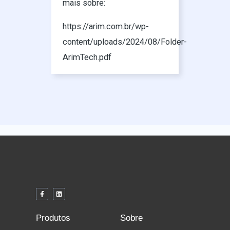
mais sobre:
https://arim.com.br/wp-
content/uploads/2024/08/Folder-
ArimTech.pdf
F
L
a
i
c
n
e
k
b
e
Produtos
Sobre
o
d
o
i