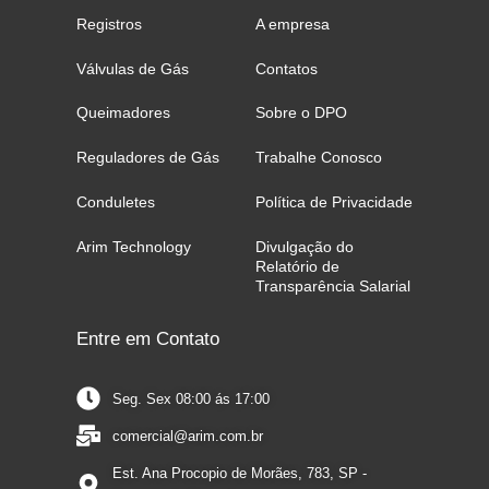
k
n
-
Registros
A empresa
f
Válvulas de Gás
Contatos
Queimadores
Sobre o DPO
Reguladores de Gás
Trabalhe Conosco
Conduletes
Política de Privacidade
Arim Technology
Divulgação do
Relatório de
Transparência Salarial
Entre em Contato
Seg. Sex 08:00 ás 17:00
comercial@arim.com.br
Est. Ana Procopio de Morães, 783, SP -