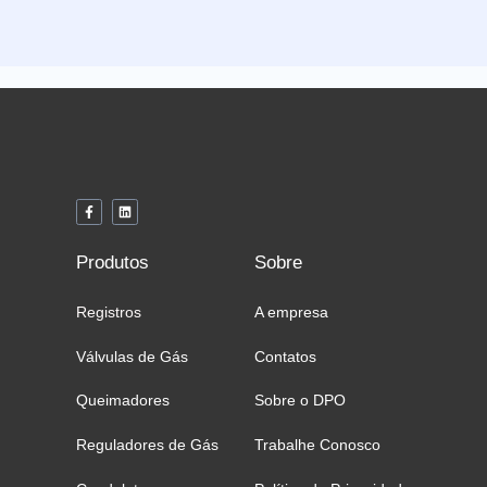
F
L
a
i
c
n
e
k
b
e
Produtos
Sobre
o
d
o
i
k
n
-
Registros
A empresa
f
Válvulas de Gás
Contatos
Queimadores
Sobre o DPO
Reguladores de Gás
Trabalhe Conosco