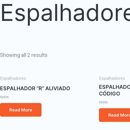
Espalhador
Showing all 2 results
Espalhadores
Espalhadores
ESPALHADOR
ESPALHADOR “R” ALIVIADO
CÓDIGO
Rated
0
Rated
Read More
out
0
Read Mor
of
out
5
of
5