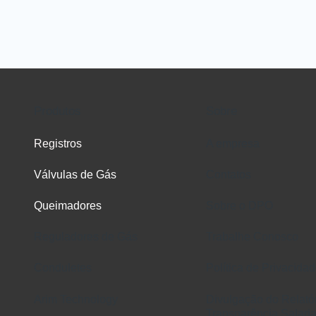
Produtos
Sobre
Registros
A empresa
Válvulas de Gás
Contatos
Queimadores
Sobre o DPO
Reguladores de Gás
Trabalhe Conosco
Conduletes
Política de Privacida
Arim Technology
Divulgação do Relató
Transparência Salaria