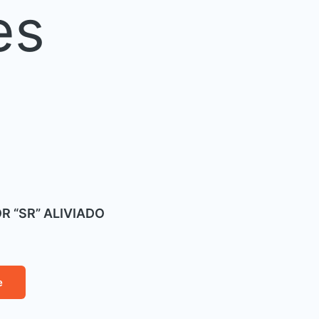
es
 “SR” ALIVIADO
e